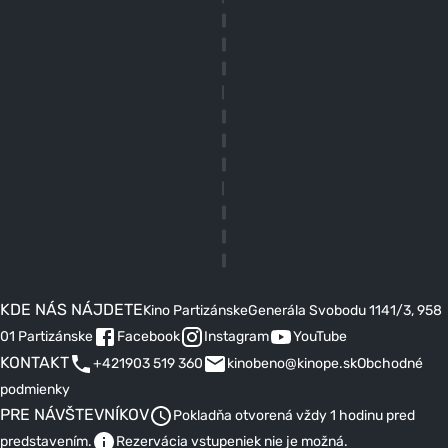
KDE NÁS NÁJDETE
Kino Partizánske
Generála Svobodu 1141/3, 958
01 Partizánske
Facebook
Instagram
YouTube
KONTAKT
+421903 519 360
kinobeno@kinope.sk
Obchodné
podmienky
PRE NÁVŠTEVNÍKOV
Pokladňa otvorená vždy 1 hodinu pred
predstavením.
Rezervácia vstupeniek nie je možná.