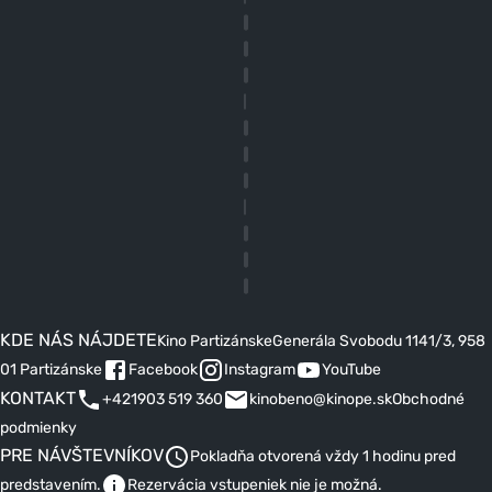
KDE NÁS NÁJDETE
Kino Partizánske
Generála Svobodu 1141/3, 958
01 Partizánske
Facebook
Instagram
YouTube
KONTAKT
+421903 519 360
kinobeno@kinope.sk
Obchodné
podmienky
PRE NÁVŠTEVNÍKOV
Pokladňa otvorená vždy 1 hodinu pred
predstavením.
Rezervácia vstupeniek nie je možná.