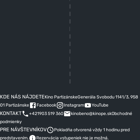
KDE NÁS NÁJDETE
Kino Partizánske
Generála Svobodu 1141/3, 958
01 Partizánske
Facebook
Instagram
YouTube
KONTAKT
+421903 519 360
kinobeno@kinope.sk
Obchodné
podmienky
PRE NÁVŠTEVNÍKOV
Pokladňa otvorená vždy 1 hodinu pred
predstavením.
Rezervácia vstupeniek nie je možná.