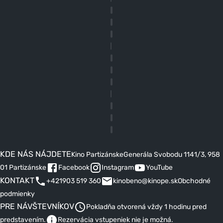
KDE NÁS NÁJDETE
Kino Partizánske
Generála Svobodu 1141/3, 958
01 Partizánske
Facebook
Instagram
YouTube
KONTAKT
+421903 519 360
kinobeno@kinope.sk
Obchodné
podmienky
PRE NÁVŠTEVNÍKOV
Pokladňa otvorená vždy 1 hodinu pred
predstavením.
Rezervácia vstupeniek nie je možná.